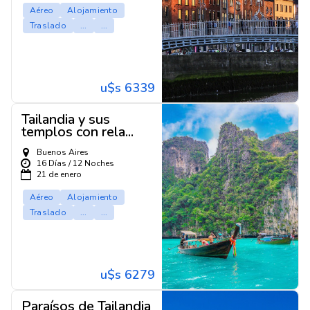
Aéreo
Alojamiento
Traslado
...
...
u$s 6339
Tailandia y sus
templos con rela...
Buenos Aires
16 Días / 12 Noches
21 de enero
Aéreo
Alojamiento
Traslado
...
...
u$s 6279
Paraísos de Tailandia