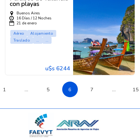
con playas
Buenos Aires
16 Días / 12 Noches
21 de enero
Aéreo
Alojamiento
Traslado
...
...
u$s 6244
1
…
5
6
7
…
15