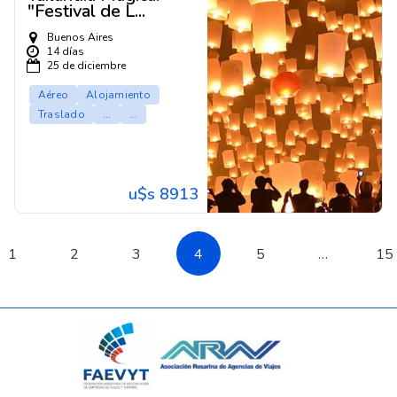
"Festival de L...
Buenos Aires
14 días
25 de diciembre
Aéreo
Alojamiento
Traslado
...
...
u$s 8913
1
2
3
4
5
…
15