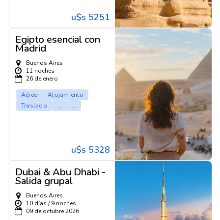
u$s 5251
Egipto esencial con
Madrid
Buenos Aires
11 noches
26 de enero
Aéreo
Alojamiento
Traslado
...
...
u$s 5328
Dubai & Abu Dhabi -
Salida grupal
Buenos Aires
10 días / 9 noches
09 de octubre 2026