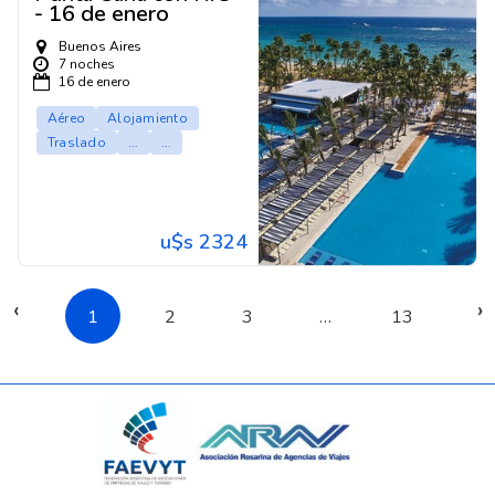
- 16 de enero
Buenos Aires
7 noches
16 de enero
Aéreo
Alojamiento
Traslado
...
...
u$s 2324
‹
›
1
2
3
…
13