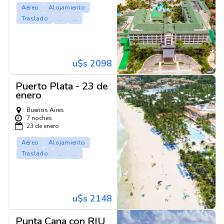
Aéreo
Alojamiento
Traslado
...
...
u$s 2098
Puerto Plata - 23 de
enero
Buenos Aires
7 noches
23 de enero
Aéreo
Alojamiento
Traslado
...
...
u$s 2148
Punta Cana con RIU