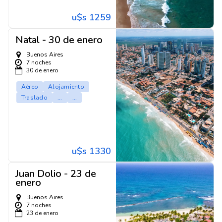
u$s 1259
Natal - 30 de enero
Buenos Aires
7 noches
30 de enero
Aéreo
Alojamiento
Traslado
...
...
u$s 1330
Juan Dolio - 23 de
enero
Buenos Aires
7 noches
23 de enero