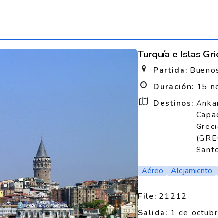
Turquía e Islas Gr
Partida:
Buenos
Duración:
15 n
Destinos:
Anka
Capa
Greci
(GRE
Santo
Aéreo
Alojamiento
File:
21212
Salida:
1 de octub