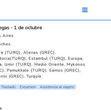
iegas - 1 de octubre
 Aires
oches
ra (TURQ), Atenas (GREC),
docia(TURQ), Estambul (TURQ), Europa,
a, Izmir (TURQ), Medio Oriente, Mykonos
C), Pamukkale (TURQ), Samos (GREC),
rini (GREC), Turquía
Traslado
Excursion
Asistencia al viajero
re