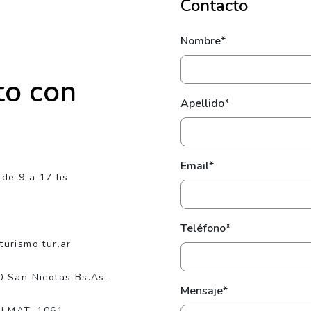
Contacto
Nombre*
to con
Apellido*
Email*
 de 9 a 17 hs
Teléfono*
urismo.tur.ar
0 San Nicolas Bs.As.
Mensaje*
NI MAT. 1061