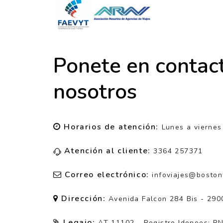
Ponete en contac
nosotros
Horarios de atención:
Lunes a viernes
Atención al cliente:
3364 257371
Correo electrónico:
infoviajes@bostont
Dirección:
Avenida Falcon 284 Bis - 290
Legajo:
AT 11102 - Registro Idoneos: R