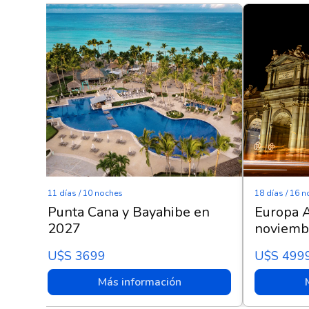
11 días / 10 noches
18 días / 16 
con
Punta Cana y Bayahibe en
Europa A
2027
noviemb
U$s 3699
U$s 499
Más información