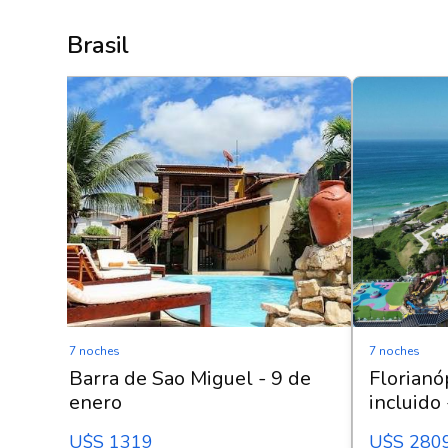
Brasil
7 noches
7 noches
Barra de Sao Miguel - 9 de
Florianó
enero
incluido
U$s 1319
U$s 280