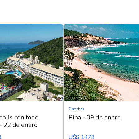
7 noches
polis con todo
Pipa - 09 de enero
 - 22 de enero
9
U$s 1479