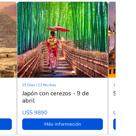
15 Días / 12 Noches
13 días / 11 
Japón con cerezos - 9 de
Sentí Tu
abril
U$s 9890
U$s 380
Más información